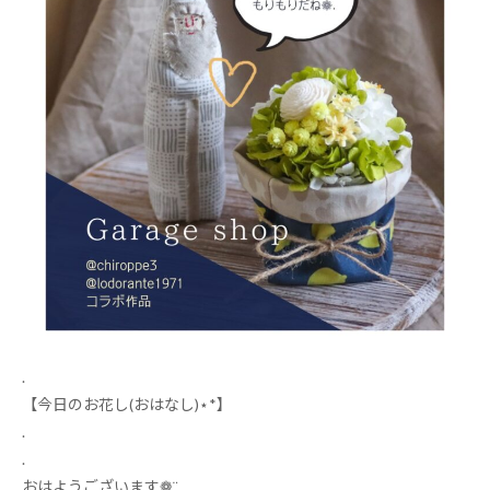
.
【今日のお花し
(
おはなし
)
⋆
*
】
.
.
おはようございます
❁
¨̮