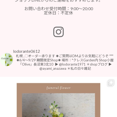
お問い合わせ受付時間：9:00～20:00
定休日：不定休
lodorante0612
札幌 𓈒◌オーダー承ります
✺ご質問はDMよりお気軽にどうぞ
***
⁡
⁡✺6/4〜9/29 期間限定Shop✺
場所：*クレスGarden内 Shop小屋
「Olive」長沼東3北10
⁡
▶︎ @lodorante1971 ＊shopブログ
▶︎
@ayami_anazawa ＊私の日々雑記