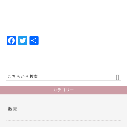
F
T
共
ac
w
有
e
itt
b
er
o
o
カテゴリー
k
販売