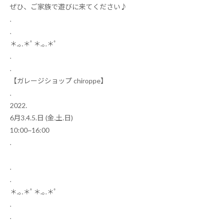
ぜひ、ご家族で遊びに来てください♪
.
.
＊
.
｡
.
＊ﾟ＊
.
｡
.
＊ﾟ
.
.
【ガレージショップ
chiroppe
】
.
2022.
6
月
3.4.5.
日
(
金
.
土
.
日
)
10:00~16:00
.
.
.
＊
.
｡
.
＊ﾟ＊
.
｡
.
＊ﾟ
.
.