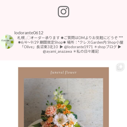
lodorante0612
札幌 𓈒◌オーダー承ります
✺ご質問はDMよりお気軽にどうぞ
***
⁡
⁡✺6/4〜9/29 期間限定Shop✺
場所：*クレスGarden内 Shop小屋
「Olive」長沼東3北10
⁡
▶︎ @lodorante1971 ＊shopブログ
▶︎
@ayami_anazawa ＊私の日々雑記