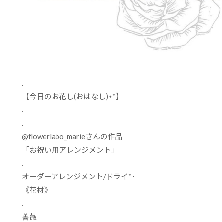
.
【今日のお花し
(
おはなし
)
⋆
*
】
.
.
@flowerlabo_marie
さんの作品
「お祝い用アレンジメント」
.
オーダーアレンジメント
/
ドライ
*
･
《花材》
.
薔薇