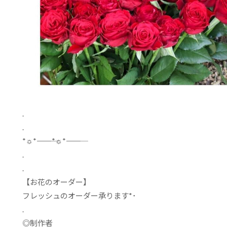
.
.
*
☼
*
―――――
*
☼
*
―――――
.
.
【お花のオーダー】
フレッシュのオーダー承ります
*
･
.
◎制作者