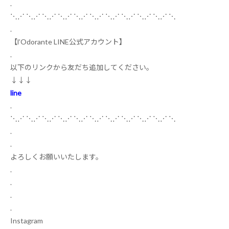
.
⋱⋰
⋱⋰
⋱⋰
⋱⋰
⋱⋰
⋱⋰
⋱⋰
⋱⋰
⋱⋰
⋱⋰
⋱
.
【
l’Odorante LINE
公式アカウント】
.
以下のリンクから友だち追加してください。
↓↓↓
line
.
⋱⋰
⋱⋰
⋱⋰
⋱⋰
⋱⋰
⋱⋰
⋱⋰
⋱⋰
⋱⋰
⋱⋰
⋱
.
.
よろしくお願いいたします
‍。
.
.
.
.
Instagram