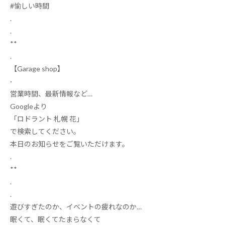
#
愉しい時間
.
.
**
.
【
Garage shop
】
·
営業時間、最新情報など
…
Google
より
「ロドラント
札幌
花」
で検索してください。
本日のお知らせをご覧いただけます
‍。
.
**
.
.
遊びすぎたのか、イベントの疲れなのか
…
眠くて、眠くてたまらなくて