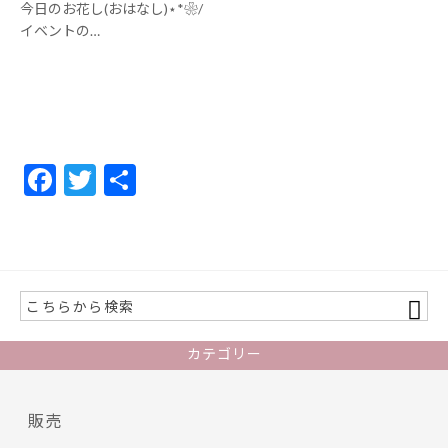
今日のお花し(おはなし)⋆*❀/
イベントの…
F
T
共
ac
w
有
e
itt
b
er
o
o
カテゴリー
k
販売