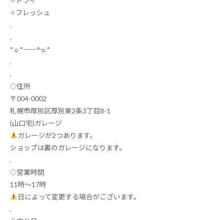
✧
ドライ
✧
フレッシュ
.
.
*
☼
*
―――――
*
☼
*
.
.
◇住所
〒
004-0002
札幌市厚別区厚別東
2
条
3
丁目
8-1
(
山口宅
)
ガレージ
ガレージが
2
つあります。
ショップは裏のガレージになります。
.
◇営業時間
11
時～
17
時
日によって変更する場合がございます。
.