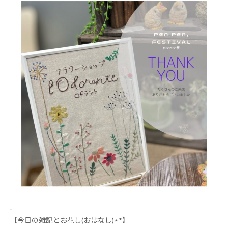
.
【今日の雑記とお花し
(
おはなし
)
⋆
*
】