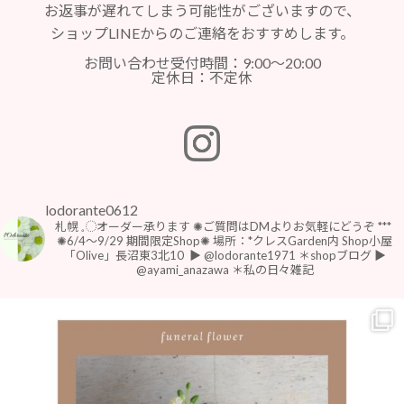
お返事が遅れてしまう可能性がございますので、
ショップLINEからのご連絡をおすすめします。
お問い合わせ受付時間：9:00～20:00
定休日：不定休
lodorante0612
札幌 𓈒◌オーダー承ります
✺ご質問はDMよりお気軽にどうぞ
***
⁡
⁡✺6/4〜9/29 期間限定Shop✺
場所：*クレスGarden内 Shop小屋
「Olive」長沼東3北10
⁡
▶︎ @lodorante1971 ＊shopブログ
▶︎
@ayami_anazawa ＊私の日々雑記