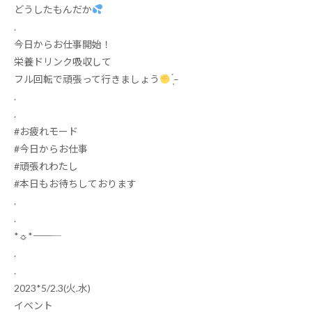
どうしたもんだか
.
今日からお仕事開始！
栄養ドリンク吸収して
フル回転で頑張って行きましょう
̖́
–
.
.
#
お疲れモード
#
今日からお仕事
#
頑張れわたし
#
本日もお待ちしております
.
.
*
☼
*
―――――
.
.
2023*5/2.3(
火
.
水
)
イベント