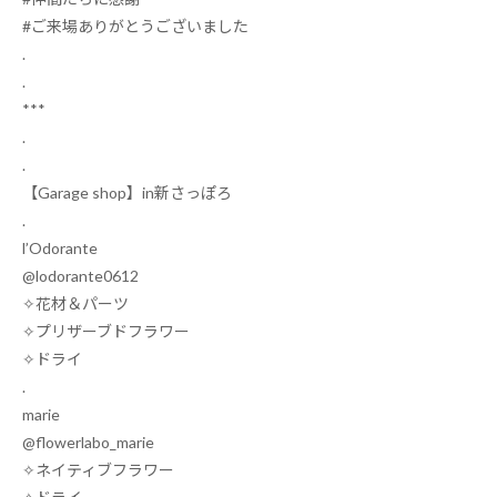
#
ご来場ありがとうございました
.
.
***
.
.
【
Garage shop
】
in
新さっぽろ
.
l’Odorante
@lodorante0612
✧
花材＆パーツ
✧
プリザーブドフラワー
✧
ドライ
.
marie
@flowerlabo_marie
✧
ネイティブフラワー