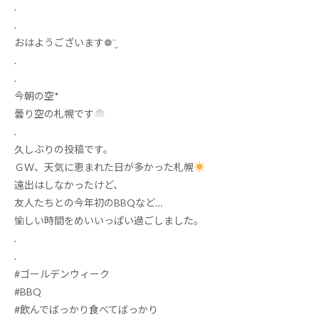
.
.
おはようございます
❁
¨̮
.
.
今朝の空
*
曇り空の札幌です
.
久しぶりの投稿です
‍。
ＧＷ、天気に恵まれた日が多かった札幌
遠出はしなかったけど、
友人たちとの今年初の
BBQ
など
…
愉しい時間をめいいっぱい過ごしました。
.
.
#
ゴールデンウィーク
#BBQ
#
飲んでばっかり食べてばっかり