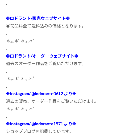
.
.
✙
ロドラント
/
販売ウェブサイト
✙
◉商品は全て送料込みの価格となります。
.
＊
.
｡
.
＊ﾟ＊
.
｡
.
＊ﾟ
.
✙
ロドラント
/
オーダーウェブサイト
✙
過去のオーダー作品をご覧いただけます。
.
＊
.
｡
.
＊ﾟ＊
.
｡
.
＊ﾟ
.
✙
Instagram/ @lodorante0612
より
✙
過去の販売、オーダー作品をご覧いただけます。
＊
.
｡
.
＊ﾟ＊
.
｡
.
＊ﾟ
.
✙
Instagram/ @lodorante1971
より
✙
ショップブログを記載しています。