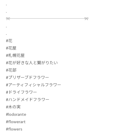
.
.
୨୧
┈┈┈┈┈┈┈┈┈┈┈┈┈┈┈┈┈┈
୨୧
.
.
#
花
#
花屋
#
札幌花屋
#
花が好きな人と繋がりたい
#
花部
#
プリザーブドフラワー
#
アーティフィシャルフラワー
#
ドライフラワー
#
ハンドメイドフラワー
#
木の実
#lodorante
#flowerart
#flowers