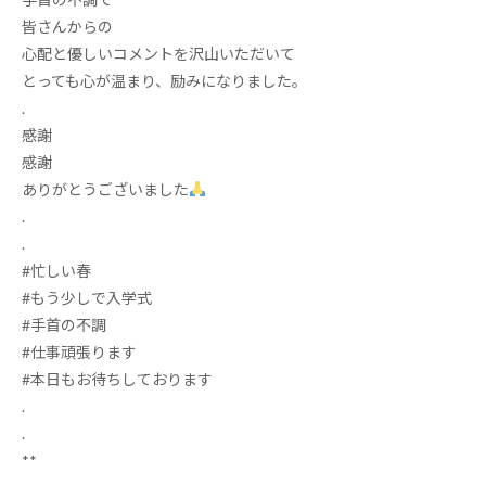
皆さんからの
心配と優しいコメントを沢山いただいて
とっても心が温まり、励みになりました。
.
感謝
感謝
ありがとうございました
.
.
#
忙しい春
#
もう少しで入学式
#
手首の不調
#
仕事頑張ります
#
本日もお待ちしております
.
.
**