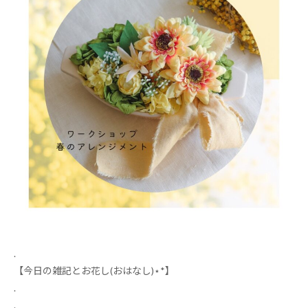
.
【今日の雑記とお花し
(
おはなし
)
⋆
*
】
.
.