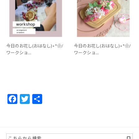
今日のお花し(おはなし)⋆*❀/
今日のお花し(おはなし)⋆*❀/
ワークショ…
ワークショ…
F
T
共
ac
w
有
e
itt
b
er
o