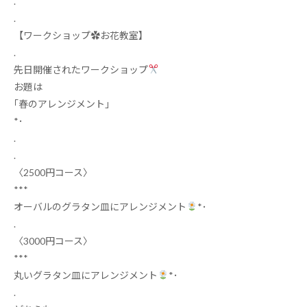
.
.
【ワークショップ✿お花教室】
.
先日開催されたワークショップ
お題は
｢春のアレンジメント｣
*
･
.
.
〈
2500
円コース〉
***
オーバルのグラタン皿にアレンジメント
*･
.
〈
3000
円コース〉
***
丸いグラタン皿にアレンジメント
*･
.