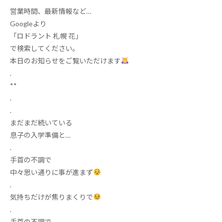
営業時間、最新情報など
…
Google
より
「ロドラント
札幌
花」
で検索してください。
本日のお知らせをご覧いただけます
.
**
.
.
まだまだ続いている
息子の入学準備と
…
.
手首の不調で
中々思い通りに事が進まず
.
気持ちだけが焦りまくりで
.
手首の不調で