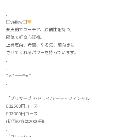
.
.
□yellow□
楽天的でユーモア、独創性を持つ。
陽気で好奇心旺盛。
上昇志向、希望、やる気、前向きに
させてくれるパワーを持っています。
.
.
*
☼
*
―――――
*
☼
*
.
.
「プリザーブド
/
ドライ
/
アーティフィシャル」
❁⃘
2500
円コース
❁⃘
3000
円コース
(
初回の方は
2000
円
)
.
「フレッシュ」