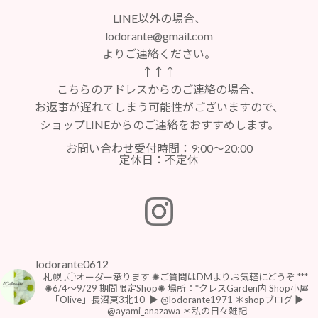
LINE以外の場合、
lodorante@gmail.com
よりご連絡ください。
↑↑↑
こちらのアドレスからのご連絡の場合、
お返事が遅れてしまう可能性がございますので、
ショップLINEからのご連絡をおすすめします。
お問い合わせ受付時間：9:00～20:00
定休日：不定休
lodorante0612
札幌 𓈒◌オーダー承ります
✺ご質問はDMよりお気軽にどうぞ
***
⁡
⁡✺6/4〜9/29 期間限定Shop✺
場所：*クレスGarden内 Shop小屋
「Olive」長沼東3北10
⁡
▶︎ @lodorante1971 ＊shopブログ
▶︎
@ayami_anazawa ＊私の日々雑記