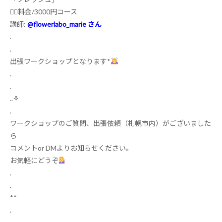
❁⃘料金
/3000
円コース
講師
:
@flowerlabo_marie
さん
.
.
出張ワークショップとなります
*
.
.
.
.
⚘
.
ワークショップのご質問、出張依頼（札幌市内）がございました
ら
コメント
or DM
よりお知らせください。
お気軽にどうぞ
.
.
**
.