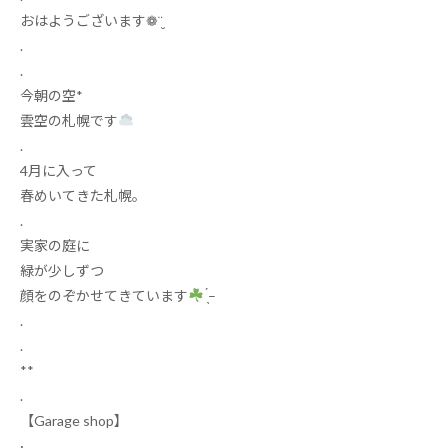
おはようございます
❁
¨̮
.
.
今朝の空
*
雲空の札幌です
.
4
月に入って
春めいてきた札幌。
.
実家の庭に
緑が少しずつ
顔をのぞかせてきています
̖́
–
.
.
**
.
【
Garage shop
】
·