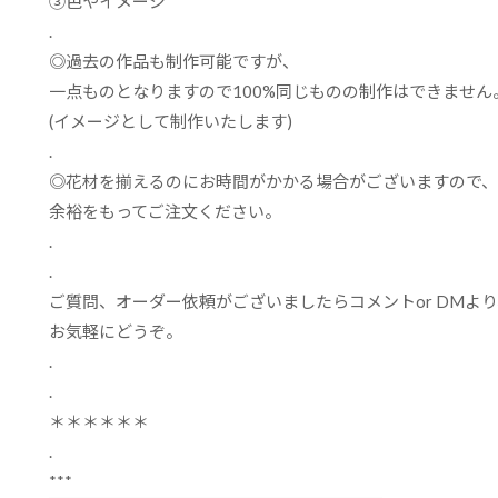
➂
色やイメージ
.
◎過去の作品も制作可能ですが、
一点ものとなりますので
100%
同じものの制作はできません
(
イメージとして制作いたします
)
.
◎花材を揃えるのにお時間がかかる場合がございますので、
余裕をもってご注文ください。
.
.
ご質問、オーダー依頼がございましたらコメント
or DM
より
お気軽にどうぞ。
.
.
＊＊＊＊＊＊
.
***