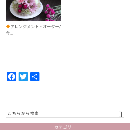
アレンジメント・オーダー/
今…
F
T
共
ac
w
有
e
itt
b
er
o
o
カテゴリー