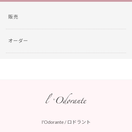
k
販売
オーダー
l'Odorante / ロドラント