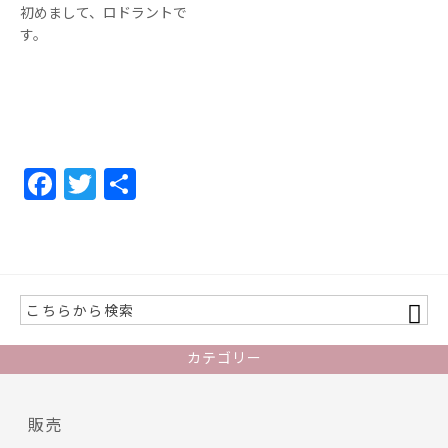
初めまして、ロドラントで
す。
F
T
共
ac
w
有
e
itt
b
er
o
o
カテゴリー
k
販売