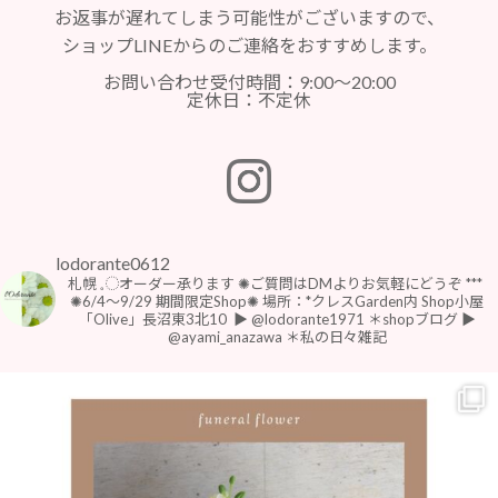
お返事が遅れてしまう可能性がございますので、
ショップLINEからのご連絡をおすすめします。
お問い合わせ受付時間：9:00～20:00
定休日：不定休
lodorante0612
札幌 𓈒◌オーダー承ります
✺ご質問はDMよりお気軽にどうぞ
***
⁡
⁡✺6/4〜9/29 期間限定Shop✺
場所：*クレスGarden内 Shop小屋
「Olive」長沼東3北10
⁡
▶︎ @lodorante1971 ＊shopブログ
▶︎
@ayami_anazawa ＊私の日々雑記