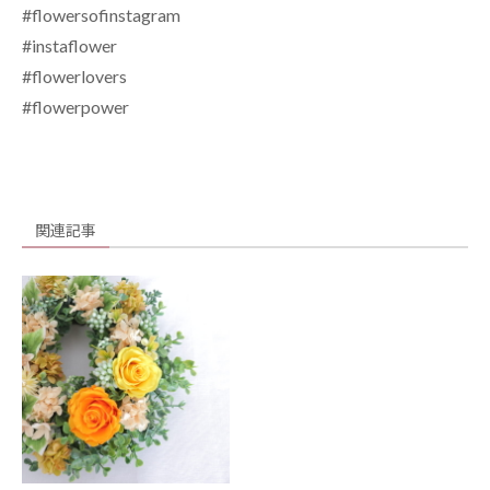
#flowersofinstagram
#instaflower
#flowerlovers
#flowerpower
関連記事