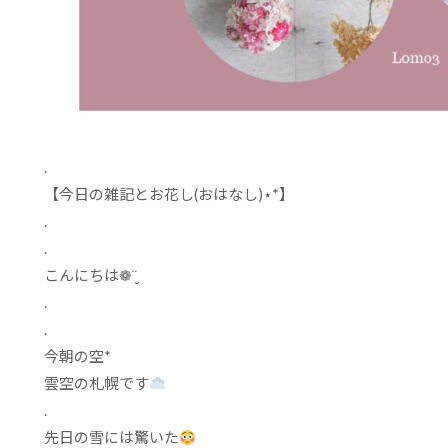
.
【今日の雑記とお花し
(
おはなし
)
⋆
*
】
.
.
こんにちは
❁
¨̮
.
.
今朝の空
*
雲空の札幌です
.
先日の雪には驚いた