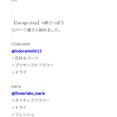
***
.
.
【
Garage shop
】
in
新さっぽろ
◎パーツ屋さん始めました。
.
l’Odorante
@lodorante0612
✧
花材＆パーツ
✧
プリザーブドフラワー
✧
ドライ
.
marie
@flowerlabo_marie
✧
ネイティブフラワー
✧
ドライ
✧
フレッシュ