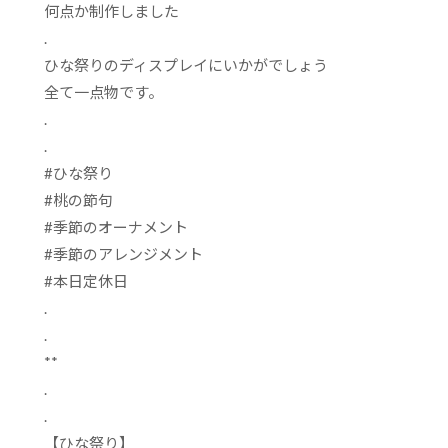
何点か制作しました
.
ひな祭りのディスプレイにいかがでしょう
全て一点物です。
.
.
#
ひな祭り
#
桃の節句
#
季節のオーナメント
#
季節のアレンジメント
#
本日定休日
.
.
**
.
.
【ひな祭り】