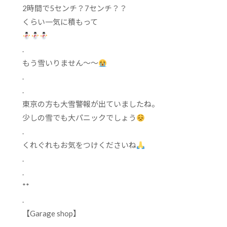
2
時間で
5
センチ？
7
センチ？？
くらい一気に積もって
.
もう雪いりません～～
.
.
東京の方も大雪警報が出ていましたね。
少しの雪でも大パニックでしょう
.
くれぐれもお気をつけくださいね
.
.
**
.
【
Garage shop
】