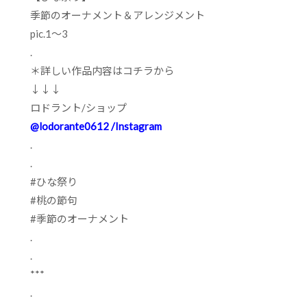
季節のオーナメント＆アレンジメント
pic.1
～
3
.
＊詳しい作品内容はコチラから
↓↓↓
ロドラント
/
ショップ
@lodorante0612 /Instagram
.
.
#
ひな祭り
#
桃の節句
#
季節のオーナメント
.
.
***
.