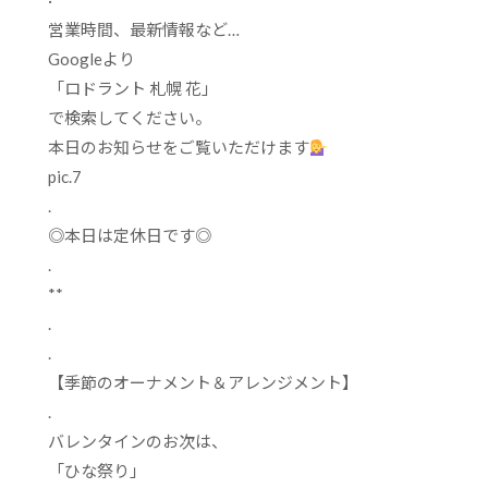
·
営業時間、最新情報など
…
Google
より
「ロドラント
札幌
花」
で検索してください。
本日のお知らせをご覧いただけます
pic.7
.
◎本日は定休日です◎
.
**
.
.
【季節のオーナメント＆アレンジメント】
.
バレンタインのお次は、
「ひな祭り」