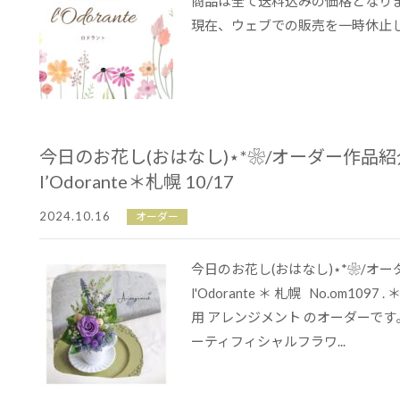
商品は全て送料込みの価格となり
現在、ウェブでの販売を一時休止して
今日のお花し(おはなし)⋆*❀/オーダー作品
l’Odorante＊札幌 10/17
2024.10.16
オーダー
今日のお花し(おはなし)⋆*❀/オ
l'Odorante ＊ 札幌 No.om109
用 アレンジメント のオーダーです。 
ーティフィシャルフラワ...