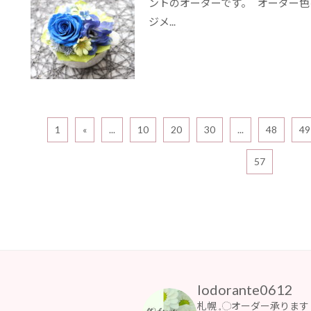
ントのオーダーです。 オーダー
ジメ...
1
«
...
10
20
30
...
48
49
57
lodorante0612
札幌 𓈒◌オーダー承ります