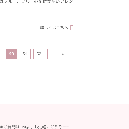
色はブルー、ブルーの花材が多いアレン
詳しくはこちら
50
51
52
...
»
✺ご質問はDMよりお気軽にどうぞ
***
⁡