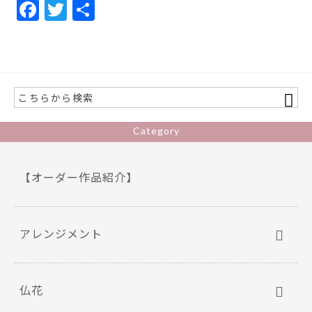
F
T
共
ac
w
有
e
itt
b
er
o
o
Category
k
【オーダー作品紹介】
アレンジメント
仏花