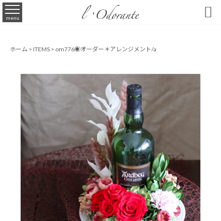

menu
ホーム
>
ITEMS
>
om776◉オーダー＊アレンジメント/a