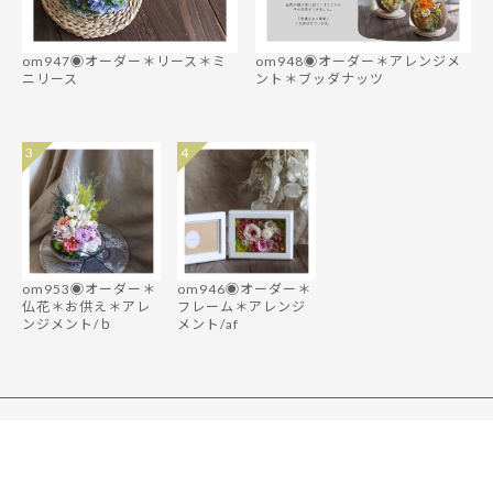
om947◉オーダー＊リース＊ミ
om948◉オーダー＊アレンジメ
ニリース
ント＊ブッダナッツ
3
4
om953◉オーダー＊
om946◉オーダー＊
仏花＊お供え＊アレ
フレーム＊アレンジ
ンジメント/ｂ
メント/af