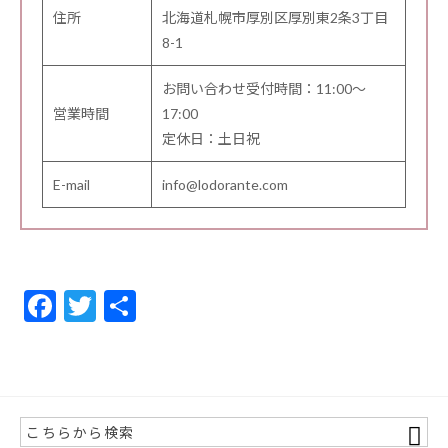
住所
北海道札幌市厚別区厚別東2条3丁目
8-1
お問い合わせ受付時間：11:00～
営業時間
17:00
定休日：土日祝
E-mail
info@lodorante.com
F
T
共
ac
w
有
e
itt
b
er
o