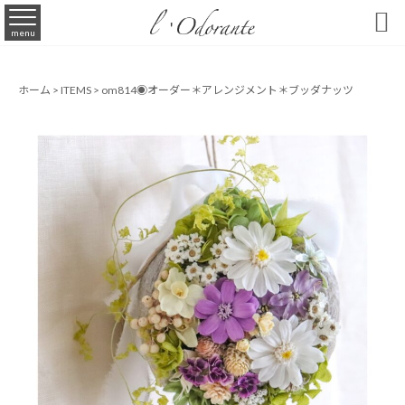

menu
ホーム
>
ITEMS
>
om814◉オーダー＊アレンジメント＊ブッダナッツ