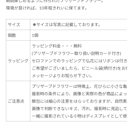
期間楽しめるように作られたプリザーブドフラワー。
環境が良ければ、10年程きれいに保てます。
サイズ
✺
サイズは写真に記載しております。
個数
1個
ラッピング料金・・・無料
(プリザーブドフラワー取り扱い説明カード付き)
ラッピング
セロファンでのラッピングで仏花にはリボンは付きま
ご希望がございましたら、ビニール袋(柄付き)をお付
メッセージよりお知らせ下さい。
プリザーブドフラワーは特徴上、花びらに小さな亀裂
撮影時の条件により、画像と実際の色が商品によって
ご注意点
梱包には細心の注意をはらっておりますが、自然素材
画像で判断できないキズ、汚れ、撮影時に見逃してし
一緒に撮影されている小物はディスプレイとして使用