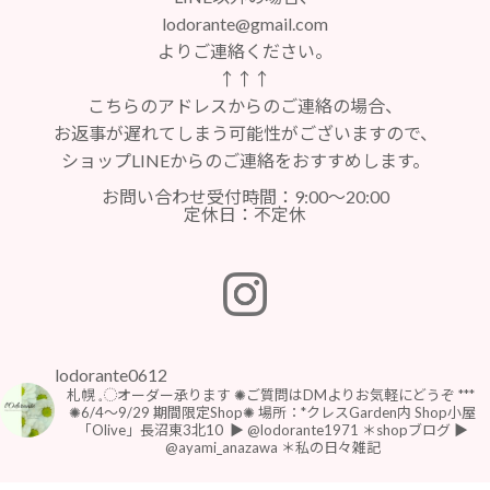
lodorante@gmail.com
よりご連絡ください。
↑↑↑
こちらのアドレスからのご連絡の場合、
お返事が遅れてしまう可能性がございますので、
ショップLINEからのご連絡をおすすめします。
お問い合わせ受付時間：9:00～20:00
定休日：不定休
lodorante0612
札幌 𓈒◌オーダー承ります
✺ご質問はDMよりお気軽にどうぞ
***
⁡
⁡✺6/4〜9/29 期間限定Shop✺
場所：*クレスGarden内 Shop小屋
「Olive」長沼東3北10
⁡
▶︎ @lodorante1971 ＊shopブログ
▶︎
@ayami_anazawa ＊私の日々雑記