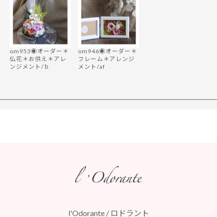
om953◉オーダー＊
om946◉オーダー＊
仏花＊お供え＊アレ
フレーム＊アレンジ
ンジメント/ｂ
メント/af
l'Odorante / ロドラント