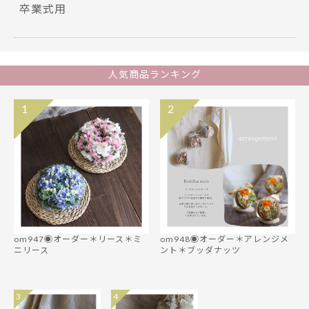
卒業式用
人気商品ランキング
1
2
om947◉オーダー＊リース＊ミ
om948◉オーダー＊アレンジメ
ニリース
ント＊ブッダナッツ
3
4