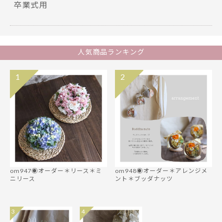
卒業式用
人気商品ランキング
1
2
om947◉オーダー＊リース＊ミ
om948◉オーダー＊アレンジメ
ニリース
ント＊ブッダナッツ
3
4