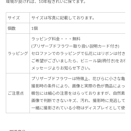
環境が良ければ、10年程きれいに保てます。
サイズ
サイズは写真に記載しております。
個数
1個
ラッピング料金・・・無料
(プリザーブドフラワー取り扱い説明カード付き)
ラッピング
セロファンでのラッピングで仏花にはリボンは付きま
ご希望がございましたら、ビニール袋(柄付き)をお付
メッセージよりお知らせ下さい。
プリザーブドフラワーは特徴上、花びらに小さな亀裂
撮影時の条件により、画像と実際の色が商品によって
ご注意点
梱包には細心の注意をはらっておりますが、自然素材
画像で判断できないキズ、汚れ、撮影時に見逃してし
一緒に撮影されている小物はディスプレイとして使用