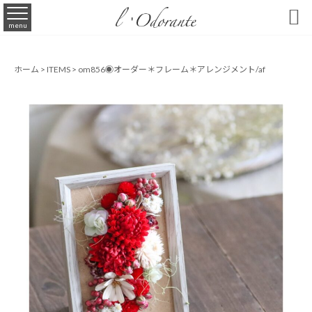

menu
ホーム
>
ITEMS
>
om856◉オーダー＊フレーム＊アレンジメント/af