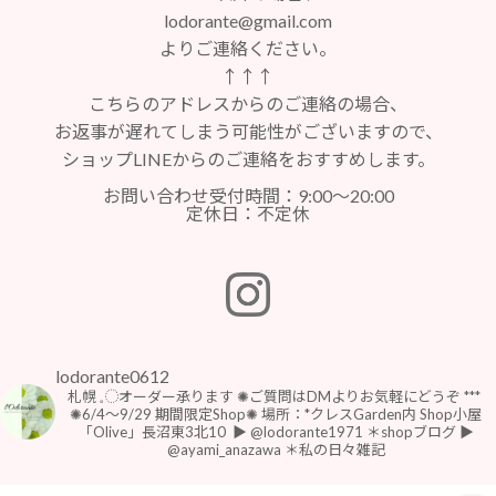
lodorante@gmail.com
よりご連絡ください。
↑↑↑
こちらのアドレスからのご連絡の場合、
お返事が遅れてしまう可能性がございますので、
ショップLINEからのご連絡をおすすめします。
お問い合わせ受付時間：9:00～20:00
定休日：不定休
lodorante0612
札幌 𓈒◌オーダー承ります
✺ご質問はDMよりお気軽にどうぞ
***
⁡
⁡✺6/4〜9/29 期間限定Shop✺
場所：*クレスGarden内 Shop小屋
「Olive」長沼東3北10
⁡
▶︎ @lodorante1971 ＊shopブログ
▶︎
@ayami_anazawa ＊私の日々雑記