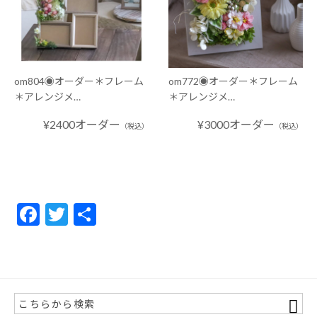
om804◉オーダー＊フレーム
om772◉オーダー＊フレーム
＊アレンジメ…
＊アレンジメ…
¥2400オーダー
¥3000オーダー
（税込）
（税込）
F
T
共
ac
w
有
e
itt
b
er
o