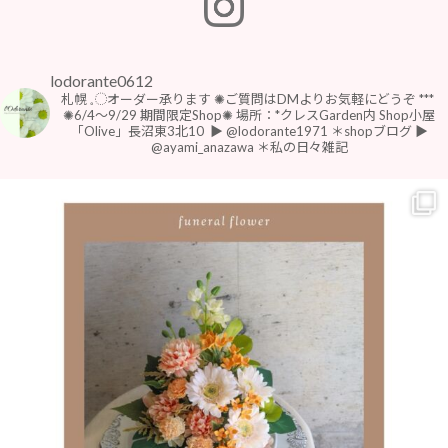
lodorante0612
札幌 𓈒◌オーダー承ります
✺ご質問はDMよりお気軽にどうぞ
***
⁡
⁡✺6/4〜9/29 期間限定Shop✺
場所：*クレスGarden内 Shop小屋
「Olive」長沼東3北10
⁡
▶︎ @lodorante1971 ＊shopブログ
▶︎
@ayami_anazawa ＊私の日々雑記