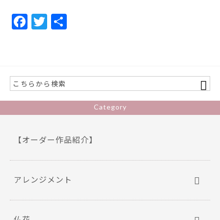
F
T
共
ac
w
有
e
itt
b
er
o
o
Category
k
【オーダー作品紹介】
アレンジメント
仏花