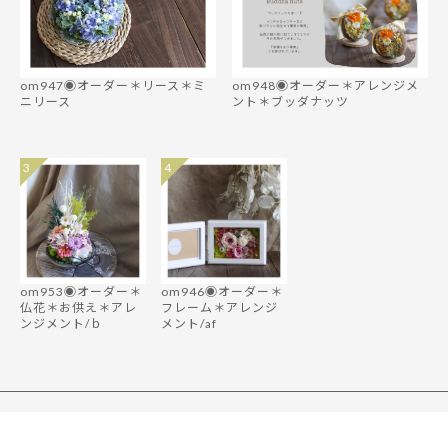
om947◉オーダー＊リース＊ミ
om948◉オーダー＊アレンジメ
ニリース
ント＊ブッダナッツ
3
4
om953◉オーダー＊
om946◉オーダー＊
仏花＊お供え＊アレ
フレーム＊アレンジ
ンジメント/ｂ
メント/af