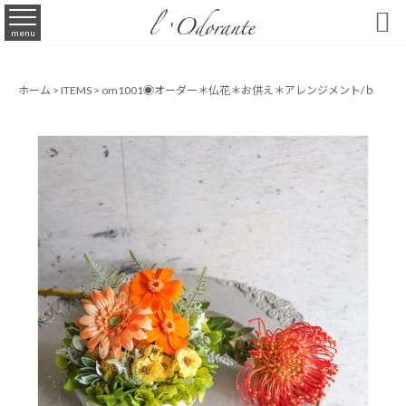

menu
ホーム
>
ITEMS
>
om1001◉オーダー＊仏花＊お供え＊アレンジメント/ｂ