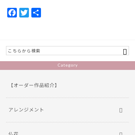
F
T
共
ac
w
有
e
itt
b
er
o
o
Category
k
【オーダー作品紹介】
アレンジメント
仏花