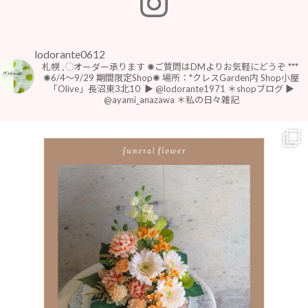
lodorante0612
札幌 𓈒◌オーダー承ります
✺ご質問はDMよりお気軽にどうぞ
***
⁡
⁡✺6/4〜9/29 期間限定Shop✺
場所：*クレスGarden内 Shop小屋
「Olive」長沼東3北10
⁡
▶︎ @lodorante1971 ＊shopブログ
▶︎
@ayami_anazawa ＊私の日々雑記