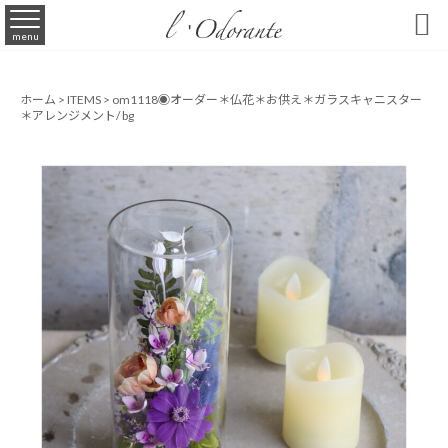

menu
ホーム
>
ITEMS
>
om1118◉オーダー＊仏花＊お供え＊ガラスキャニスター
＊アレンジメント/ bg