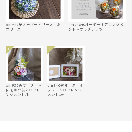
om947◉オーダー＊リース＊ミ
om948◉オーダー＊アレンジメ
ニリース
ント＊ブッダナッツ
3
4
om953◉オーダー＊
om946◉オーダー＊
仏花＊お供え＊アレ
フレーム＊アレンジ
ンジメント/ｂ
メント/af