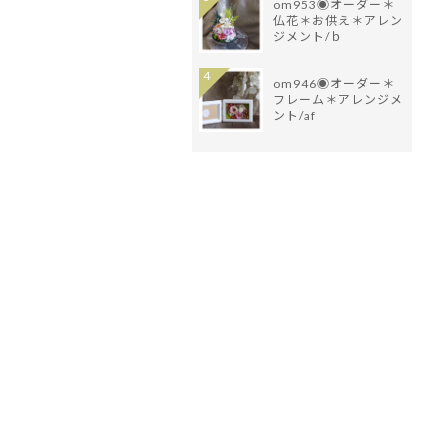
om953◉オーダー＊
仏花＊お供え＊アレン
ジメント/ｂ
4
om946◉オーダー＊
フレーム＊アレンジメ
ント/af