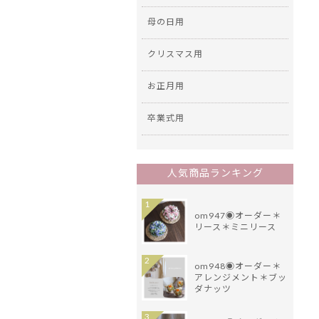
母の日用
クリスマス用
お正月用
卒業式用
人気商品ランキング
1
om947◉オーダー＊
リース＊ミニリース
2
om948◉オーダー＊
アレンジメント＊ブッ
ダナッツ
3