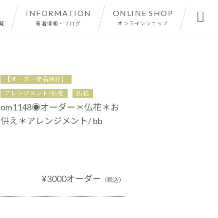
INFORMATION
ONLINE SHOP

覧
新着情報・ブログ
オンラインショップ
【オーダー作品紹介】
アレンジメント/仏花
仏花
om1148◉オーダー＊仏花＊お
供え＊アレンジメント/ bb
¥3000オーダー
（税込）