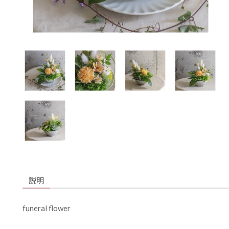
説明
funeral flower