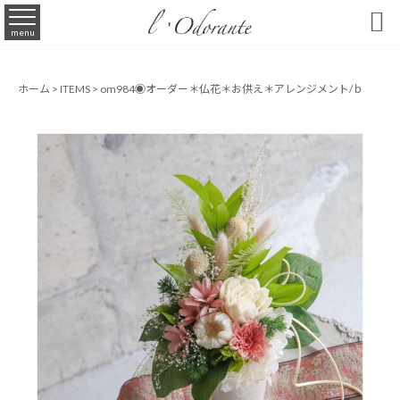

menu
ホーム
>
ITEMS
>
om984◉オーダー＊仏花＊お供え＊アレンジメント/ｂ