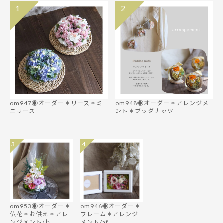
1
2
om947◉オーダー＊リース＊ミ
om948◉オーダー＊アレンジメ
ニリース
ント＊ブッダナッツ
3
4
om953◉オーダー＊
om946◉オーダー＊
仏花＊お供え＊アレ
フレーム＊アレンジ
ンジメント/ｂ
メント/af