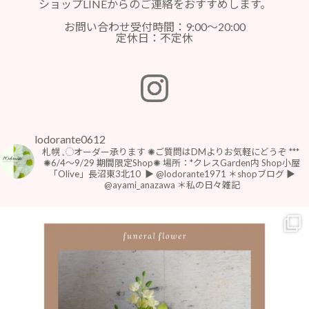
ショップLINEからのご連絡をおすすめします。
お問い合わせ受付時間：9:00～20:00
定休日：不定休
lodorante0612
札幌 𓈒◌オーダー承ります
✺ご質問はDMよりお気軽にどうぞ
***
⁡
⁡✺6/4〜9/29 期間限定Shop✺
場所：*クレスGarden内 Shop小屋
「Olive」長沼東3北10
⁡
▶︎ @lodorante1971 ＊shopブログ
▶︎
@ayami_anazawa ＊私の日々雑記