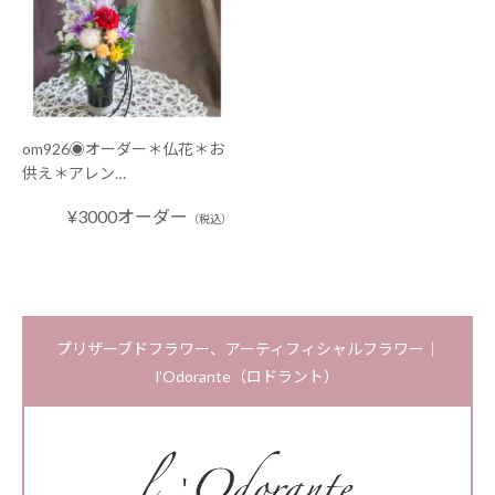
om926◉オーダー＊仏花＊お
供え＊アレン…
¥3000オーダー
（税込）
プリザーブドフラワー、アーティフィシャルフラワー｜
l'Odorante（ロドラント）