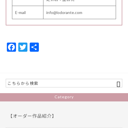
E-mail
info@lodorante.com
F
T
共
ac
w
有
e
itt
b
er
o
o
Category
k
【オーダー作品紹介】