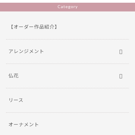
o
Category
k
【オーダー作品紹介】
アレンジメント
仏花
リース
オーナメント