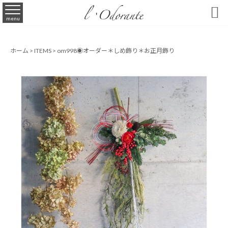

menu
ホーム
>
ITEMS
>
om998◉オーダー＊しめ飾り＊お正月飾り