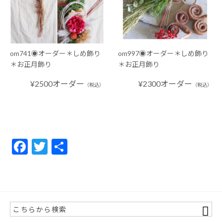
om741◉オーダー＊しめ飾り
om997◉オーダー＊しめ飾り
＊お正月飾り
＊お正月飾り
¥2500オーダー
¥2300オーダー
（税込）
（税込）
F
T
共
ac
w
有
e
itt
b
er
o