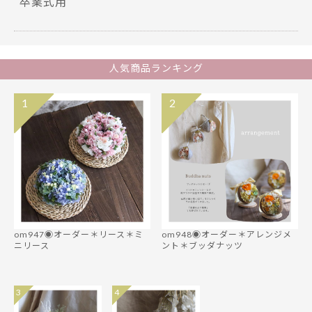
卒業式用
人気商品ランキング
1
2
om947◉オーダー＊リース＊ミ
om948◉オーダー＊アレンジメ
ニリース
ント＊ブッダナッツ
3
4