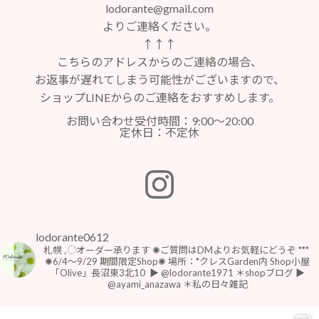
lodorante@gmail.com
よりご連絡ください。
↑↑↑
こちらのアドレスからのご連絡の場合、
お返事が遅れてしまう可能性がございますので、
ショップLINEからのご連絡をおすすめします。
お問い合わせ受付時間：9:00～20:00
定休日：不定休
lodorante0612
札幌 𓈒◌オーダー承ります
✺ご質問はDMよりお気軽にどうぞ
***
⁡
⁡✺6/4〜9/29 期間限定Shop✺
場所：*クレスGarden内 Shop小屋
「Olive」長沼東3北10
⁡
▶︎ @lodorante1971 ＊shopブログ
▶︎
@ayami_anazawa ＊私の日々雑記