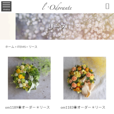

menu
リース
ホーム
>
ITEMS
>
リース
om1189◉オーダー＊リース
om1183◉オーダー＊リース