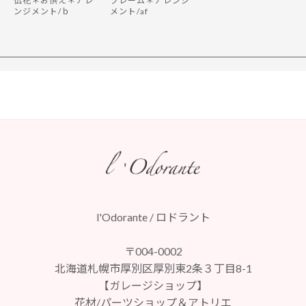
仏花＊お供え＊アレ
フレーム＊アレンジ
ンジメント/ｂ
メント/af
l'Odorante / ロドラント
〒004-0002
北海道札幌市厚別区厚別東2条３丁目8-1
【ガレージショップ】
花材/パーツショップ＆アトリエ