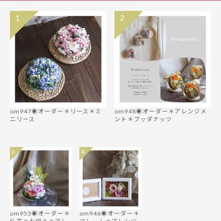
1
2
om947◉オーダー＊リース＊ミ
om948◉オーダー＊アレンジメ
ニリース
ント＊ブッダナッツ
3
4
om953◉オーダー＊
om946◉オーダー＊