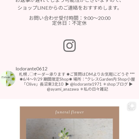
ショップLINEからのご連絡をおすすめします。
お問い合わせ受付時間：9:00～20:00
定休日：不定休
lodorante0612
札幌 𓈒◌オーダー承ります
✺ご質問はDMよりお気軽にどうぞ
***
⁡
⁡✺6/4〜9/29 期間限定Shop✺
場所：*クレスGarden内 Shop小屋
「Olive」長沼東3北10
⁡
▶︎ @lodorante1971 ＊shopブログ
▶︎
@ayami_anazawa ＊私の日々雑記